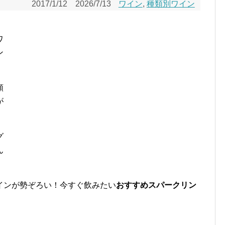
2017/1/12
2026/7/13
ワイン
,
種類別ワイン
ワ
ン
類
が
グ
ん
インが勢ぞろい！今すぐ飲みたい
おすすめスパークリン