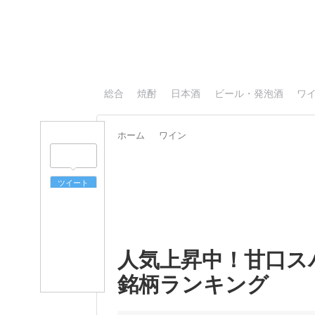
総合
焼酎
日本酒
ビール・発泡酒
ワ
ホーム
ワイン
ツイート
人気上昇中！甘口ス
銘柄ランキング