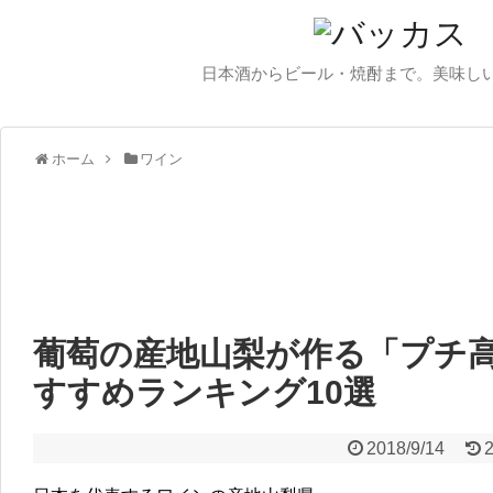
日本酒からビール・焼酎まで。美味し
ホーム
ワイン
葡萄の産地山梨が作る「プチ
すすめランキング10選
2018/9/14
2