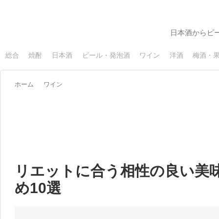
日本酒からビ
総合
焼酎
日本酒
ビール・発泡酒
ワイン
洋酒
梅酒・
ホーム
ワイン
リエットに合う相性の良い美
め10選