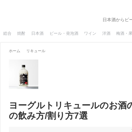
日本酒からビ
総合
焼酎
日本酒
ビール・発泡酒
ワイン
洋酒
梅酒・
ホーム
リキュール
ヨーグルトリキュールのお酒
の飲み方/割り方7選