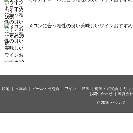
メロンに合う相性の良い美味しいワインおすすめ
焼酎
日本酒
ビール・発泡酒
ワイン
洋酒
梅酒・果実酒
リキ
お問い合わせ
運営会
© 2016
バッカス