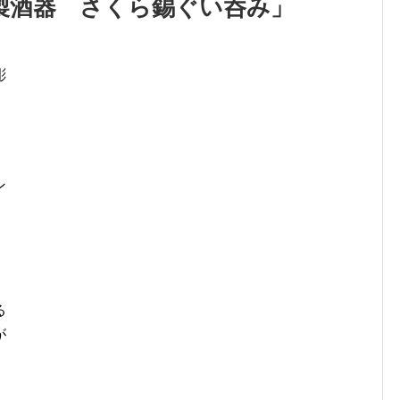
製酒器 さくら錫ぐい呑み」
彫
、
ン
」
る
が