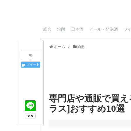
総合
焼酎
日本酒
ビール・発泡酒
ワ
ホーム
酒器
ツイート
専門店や通販で買え
ラス]おすすめ10選