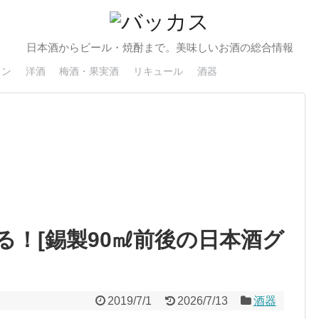
日本酒からビール・焼酎まで。美味しいお酒の総合情報
イン
洋酒
梅酒・果実酒
リキュール
酒器
る！[錫製90㎖前後の日本酒グ
2019/7/1
2026/7/13
酒器