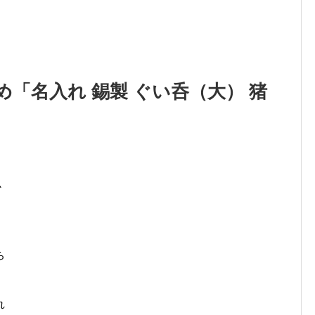
「名入れ 錫製 ぐい呑（大） 猪
か
ち
れ