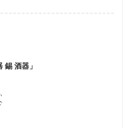
 錫 酒器」
い
で