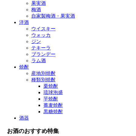
果実酒
梅酒
自家製梅酒・果実酒
洋酒
ウイスキー
ウォッカ
ジン
テキーラ
ブランデー
ラム酒
焼酎
産地別焼酎
種類別焼酎
栗焼酎
琉球泡盛
芋焼酎
蕎麦焼酎
黒糖焼酎
酒器
お酒のおすすめ特集