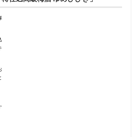
厚
込
キ
お
と
？
す