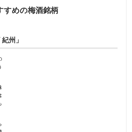
すすめの梅酒銘柄
 紀州」
の
う
味
は
も
ら
潰