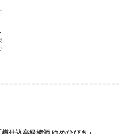
す
ト
炭
で
樽仕込高級梅酒 ゆめひびき」