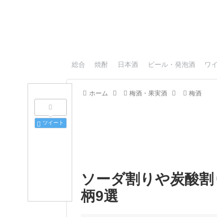
総合
焼酎
日本酒
ビール・発泡酒
ワ
ホーム
梅酒・果実酒
梅酒
ツイート
ソーダ割りや炭酸割
柄9選