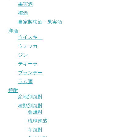
果実酒
梅酒
自家製梅酒・果実酒
洋酒
ウイスキー
ウォッカ
ジン
テキーラ
ブランデー
ラム酒
焼酎
産地別焼酎
種類別焼酎
栗焼酎
琉球泡盛
芋焼酎