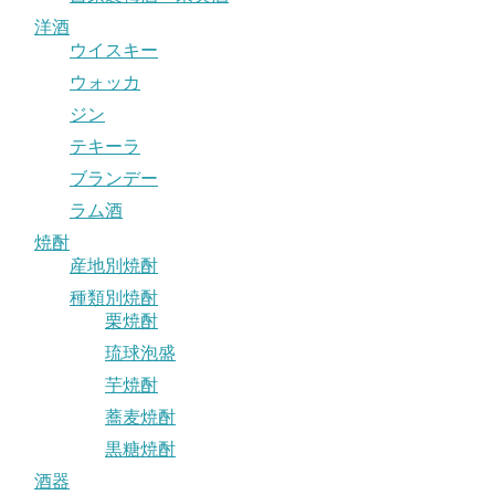
洋酒
ウイスキー
ウォッカ
ジン
テキーラ
ブランデー
ラム酒
焼酎
産地別焼酎
種類別焼酎
栗焼酎
琉球泡盛
芋焼酎
蕎麦焼酎
黒糖焼酎
酒器