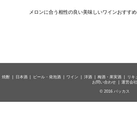
メロンに合う相性の良い美味しいワインおすすめ
焼酎
日本酒
ビール・発泡酒
ワイン
洋酒
梅酒・果実酒
リキ
お問い合わせ
運営会
© 2016
バッカス