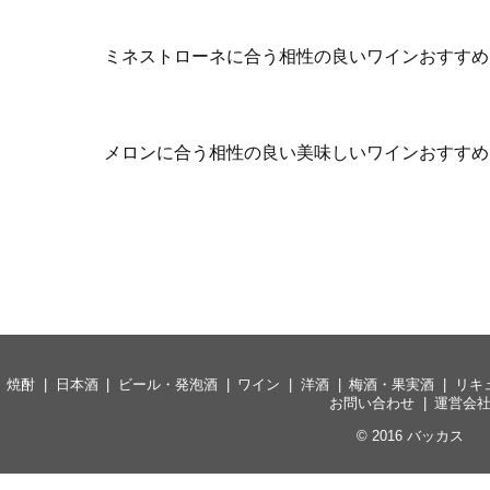
ミネストローネに合う相性の良いワインおすすめ
メロンに合う相性の良い美味しいワインおすすめ
焼酎
日本酒
ビール・発泡酒
ワイン
洋酒
梅酒・果実酒
リキ
お問い合わせ
運営会
© 2016
バッカス