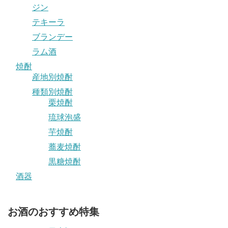
ジン
テキーラ
ブランデー
ラム酒
焼酎
産地別焼酎
種類別焼酎
栗焼酎
琉球泡盛
芋焼酎
蕎麦焼酎
黒糖焼酎
酒器
お酒のおすすめ特集