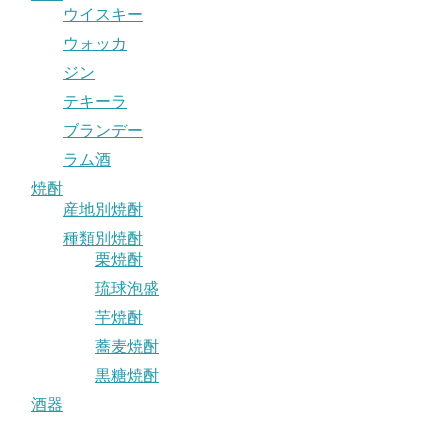
ウイスキー
ウォッカ
ジン
テキーラ
ブランデー
ラム酒
焼酎
産地別焼酎
種類別焼酎
栗焼酎
琉球泡盛
芋焼酎
蕎麦焼酎
黒糖焼酎
酒器