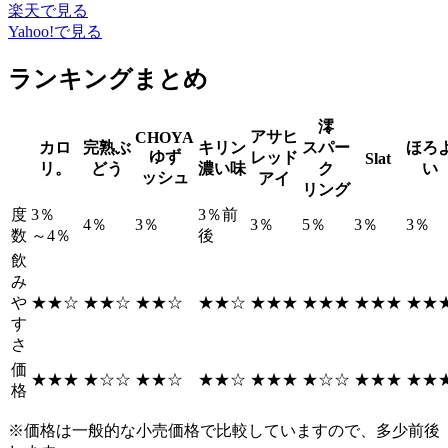
楽天で見る
Yahoo!で見る
ランキングまとめ
澪
アサヒ
CHOYA
カロ
完熟ぶ
キリン
スパー
ほろ
ゆず
レッド
Slat
リ。
どう
濃い味
ク
い
ッシュ
アイ
リング
度
3％
3％前
4％
3％
3％
5％
3％
3％
数
～4％
後
飲
み
や
★★☆
★★☆
★★☆
★★☆
★★★
★★★
★★★
★★
す
さ
価
★★★
★☆☆
★★☆
★★☆
★★★
★☆☆
★★★
★★
格
※価格は一般的な小売価格で比較していますので、多少前後