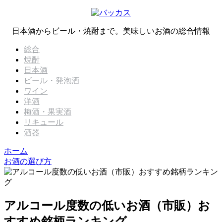
日本酒からビール・焼酎まで。美味しいお酒の総合情報
総合
焼酎
日本酒
ビール・発泡酒
ワイン
洋酒
梅酒・果実酒
リキュール
酒器
ホーム
お酒の選び方
アルコール度数の低いお酒（市販）お
すすめ銘柄ランキング