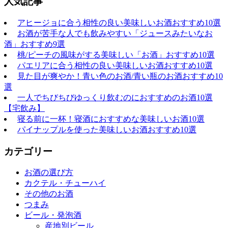
人気記事
アヒージョに合う相性の良い美味しいお酒おすすめ10選
お酒が苦手な人でも飲みやすい「ジュースみたいなお
酒」おすすめ9選
桃/ピーチの風味がする美味しい「お酒」おすすめ10選
パエリアに合う相性の良い美味しいお酒おすすめ10選
見た目が爽やか！青い色のお酒/青い瓶のお酒おすすめ10
選
一人でちびちびゆっくり飲むのにおすすめのお酒10選
【宅飲み】
寝る前に一杯！寝酒におすすめな美味しいお酒10選
パイナップルを使った美味しいお酒おすすめ10選
カテゴリー
お酒の選び方
カクテル・チューハイ
その他のお酒
つまみ
ビール・発泡酒
産地別ビール