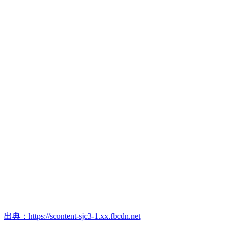
出典：https://scontent-sjc3-1.xx.fbcdn.net