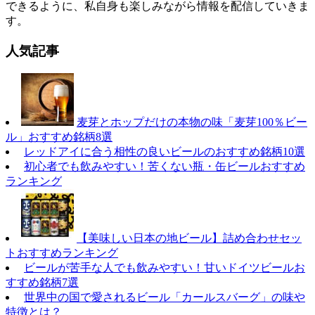
できるように、私自身も楽しみながら情報を配信していきま
す。
人気記事
麦芽とホップだけの本物の味「麦芽100％ビー
ル」おすすめ銘柄8選
レッドアイに合う相性の良いビールのおすすめ銘柄10選
初心者でも飲みやすい！苦くない瓶・缶ビールおすすめ
ランキング
【美味しい日本の地ビール】詰め合わせセッ
トおすすめランキング
ビールが苦手な人でも飲みやすい！甘いドイツビールお
すすめ銘柄7選
世界中の国で愛されるビール「カールスバーグ」の味や
特徴とは？