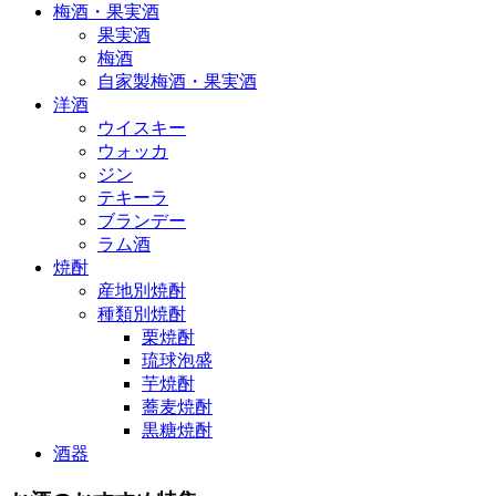
梅酒・果実酒
果実酒
梅酒
自家製梅酒・果実酒
洋酒
ウイスキー
ウォッカ
ジン
テキーラ
ブランデー
ラム酒
焼酎
産地別焼酎
種類別焼酎
栗焼酎
琉球泡盛
芋焼酎
蕎麦焼酎
黒糖焼酎
酒器