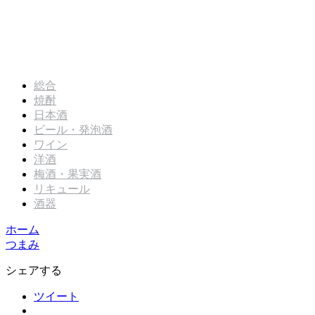
総合
焼酎
日本酒
ビール・発泡酒
ワイン
洋酒
梅酒・果実酒
リキュール
酒器
ホーム
つまみ
シェアする
ツイート