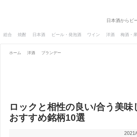
日本酒からビ
総合
焼酎
日本酒
ビール・発泡酒
ワイン
洋酒
梅酒・
ホーム
洋酒
ブランデー
ロックと相性の良い/合う美味
おすすめ銘柄10選
2021/